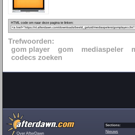
HTML code om naar deze pagina te linken:
Trefwoorden:
gom player
gom
mediaspeler
codecs zoeken
Sections:
Nieuws
Over AfterDawn