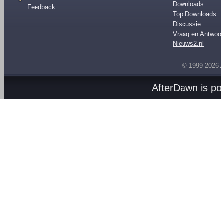
Downloads
Feedback
Top Downloads
Discussie
Vraag en Antwoo
Nieuws2.nl
© 1999-2026
AfterDawn is p