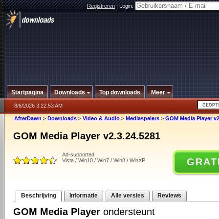
Registreren
|
Login:
Startpagina
Downloads
Top downloads
Meer
8/6/2026 3:22:53 AM
AfterDawn
>
Downloads
>
Video & Audio
>
Mediaspelers
>
GOM Media Player v2
GOM Media Player v2.3.24.5281
Ad-supported
GRAT
Vista / Win10 / Win7 / Win8 / WinXP
Beschrijving
Informatie
Alle versies
Reviews
GOM Media Player
ondersteunt