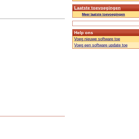
Laatste toevoegingen
Meer laatste toevoegingen
Help ons
Voeg nieuwe software toe
Voeg een software update toe