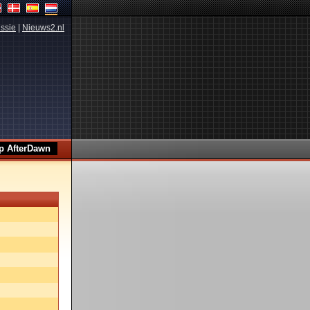
ssie
|
Nieuws2.nl