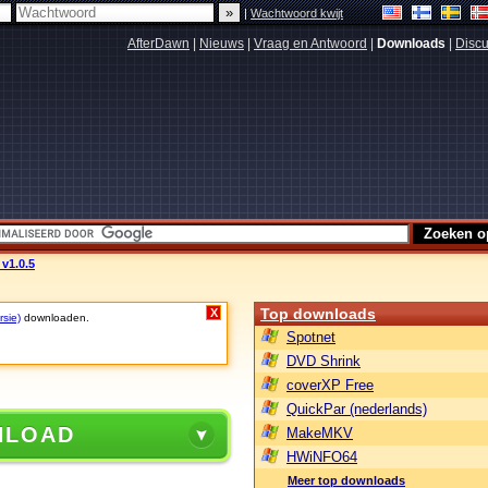
|
Wachtwoord kwijt
AfterDawn
|
Nieuws
|
Vraag en Antwoord
|
Downloads
|
Discu
v1.0.5
Top downloads
X
rsie)
downloaden.
Spotnet
DVD Shrink
coverXP Free
QuickPar (nederlands)
NLOAD
MakeMKV
HWiNFO64
Meer top downloads