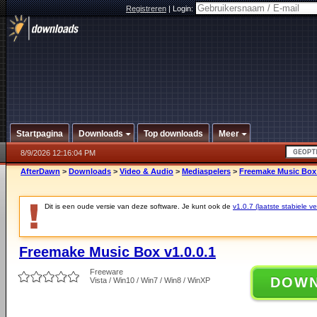
Registreren
|
Login:
Startpagina
Downloads
Top downloads
Meer
8/9/2026 12:16:04 PM
AfterDawn
>
Downloads
>
Video & Audio
>
Mediaspelers
>
Freemake Music Box 
Dit is een oude versie van deze software. Je kunt ook de
v1.0.7 (laatste stabiele ve
Freemake Music Box v1.0.0.1
Freeware
DOW
Vista / Win10 / Win7 / Win8 / WinXP