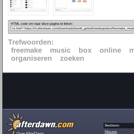
HTML code om naar deze pagina te linken:
Trefwoorden:
freemake
music
box
online
m
organiseren
zoeken
Sections:
Nieuws
Over AfterDawn