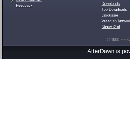
Downloads
Feedback
Top Downloads
Discussie
Vraag en Antwoo
Nieuws2.nl
© 1999-2026
AfterDawn is p