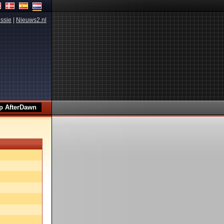
ssie
|
Nieuws2.nl