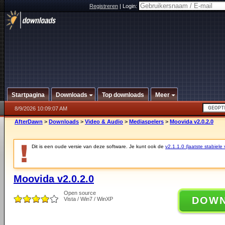
Registreren
|
Login:
Startpagina
Downloads
Top downloads
Meer
8/9/2026 10:09:07 AM
AfterDawn
>
Downloads
>
Video & Audio
>
Mediaspelers
>
Moovida v2.0.2.0
Dit is een oude versie van deze software. Je kunt ook de
v2.1.1.0 (laatste stabiele 
Moovida v2.0.2.0
Open source
DOW
Vista / Win7 / WinXP