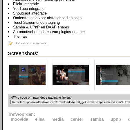
Flickr integratie
YouTube integratie
Shoutcast integratie
Ondersteuning voor afstandsbedieningen
TouchScreen ondersteuning
Samba & UPnP en DAAP shares
Automatische updates van plugins en core
Thema's
Stel een correctie voor
Screenshots:
HTML code om naar deze pagina te linken:
Trefwoorden:
moovida
elisa
media
center
samba
upnp