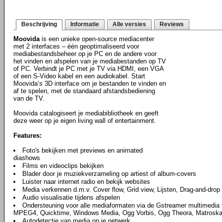
Beschrijving
Informatie
Alle versies
Reviews
Moovida
is een unieke open-source mediacenter
met 2 interfaces – één geoptimaliseerd voor
mediabestandsbeheer op je PC en de andere voor
het vinden en afspelen van je mediabestanden op TV
of PC. Verbindt je PC met je TV via HDMI, een VGA
of een S-Video kabel en een audiokabel. Start
Moovida’s 3D interface om je bestanden te vinden en
af te spelen, met de standaard afstandsbediening
van de TV.
Moovida catalogiseert je mediabibliotheek en geeft
deze weer op je eigen living wall of entertainment.
Features:
Foto's bekijken met previews en animated
diashows
Films en videoclips bekijken
Blader door je muziekverzameling op artiest of album-covers
Luister naar internet radio en bekijk websites
Media verkennen d.m.v. Cover flow, Grid view, Lijsten, Drag-and-drop
Audio visualisatie tijdens afspelen
Ondersteuning voor alle mediaformaten via de Gstreamer multimedia
MPEG4, Quicktime, Windows Media, Ogg Vorbis, Ogg Theora, Matroska
Autodetectie van media op je netwerk