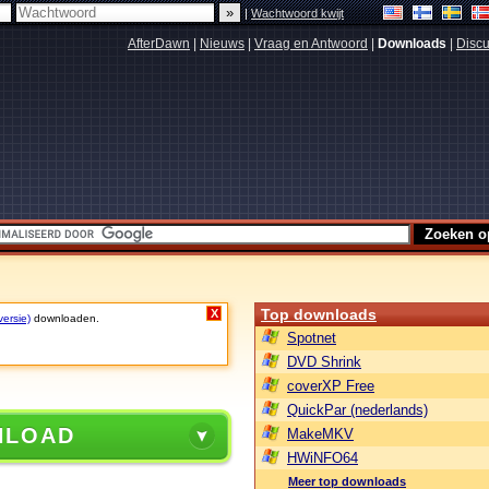
|
Wachtwoord kwijt
AfterDawn
|
Nieuws
|
Vraag en Antwoord
|
Downloads
|
Discu
Top downloads
X
versie)
downloaden.
Spotnet
DVD Shrink
coverXP Free
QuickPar (nederlands)
NLOAD
MakeMKV
HWiNFO64
Meer top downloads