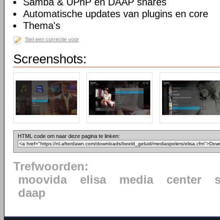
Samba & UPnP en DAAP shares
Automatische updates van plugins en core
Thema's
Stel een correctie voor
Screenshots:
HTML code om naar deze pagina te linken:
Trefwoorden:
moovida
elisa
media
center
daap