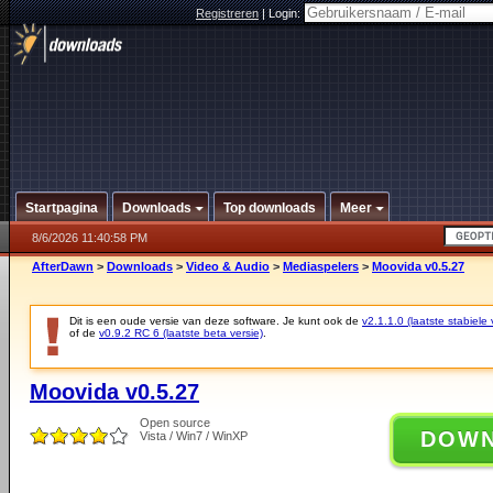
Registreren
|
Login:
Startpagina
Downloads
Top downloads
Meer
8/6/2026 11:40:58 PM
AfterDawn
>
Downloads
>
Video & Audio
>
Mediaspelers
>
Moovida v0.5.27
Dit is een oude versie van deze software. Je kunt ook de
v2.1.1.0 (laatste stabiele 
of de
v0.9.2 RC 6 (laatste beta versie)
.
Moovida v0.5.27
Open source
DOW
Vista / Win7 / WinXP