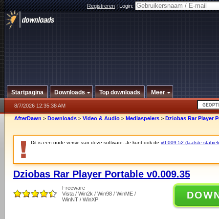
Registreren
|
Login:
Startpagina
Downloads
Top downloads
Meer
8/7/2026 12:35:38 AM
AfterDawn
>
Downloads
>
Video & Audio
>
Mediaspelers
>
Dziobas Rar Player P
Dit is een oude versie van deze software. Je kunt ook de
v0.009.52 (laatste stabiel
Dziobas Rar Player Portable v0.009.35
Freeware
DOW
Vista / Win2k / Win98 / WinME /
WinNT / WinXP