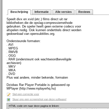
Beschrijving
Informatie
Alle versies
Reviews
Speelt divx en xvid (etc.) films direct uit rar
bibliotheken die de opslag-compressiemethode
gebruiken. De speler heeft geen externe codecs voor
afspelen nodig. Ook kunnen ondertitels direct worden
gedownload van opensubtitles.org.
Ondersteunde formaten:
. AVI
. MPEG
. RMVB
. OGG
. RAR (ondersteunt ook wachtwoordbeveiligde
archieven)
. MKV
. MKA
. DVD
Plus wat andere, minder bekende, formaten
Dziobas Rar Player Portable is gebaseerd op
MPlayer (http://www.mplayerhq.hu)
Stel een correctie voor
Stuur ons een screenshot van deze software!
HTML code om naar deze pagina te linken: