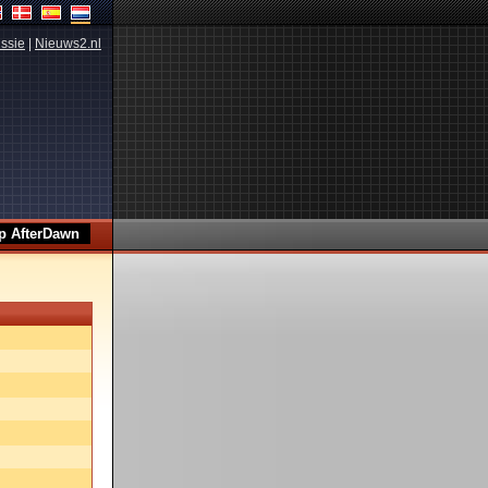
ssie
|
Nieuws2.nl