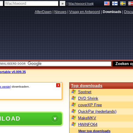
|
Wachtwoord kwijt
AfterDawn
|
Nieuws
|
Vraag en Antwoord
|
Downloads
|
Discu
ortable v0.009.35
Top downloads
X
e versie)
downloaden.
Spotnet
DVD Shrink
coverXP Free
QuickPar (nederlands)
NLOAD
MakeMKV
HWiNFO64
Meer top downloads