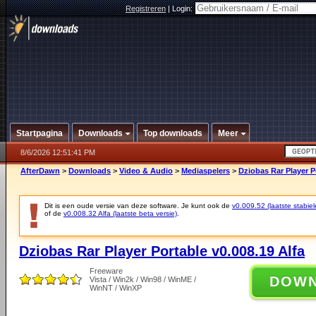
Registreren
|
Login:
Startpagina
Downloads
Top downloads
Meer
8/6/2026 12:51:41 PM
AfterDawn
>
Downloads
>
Video & Audio
>
Mediaspelers
>
Dziobas Rar Player P
Dit is een oude versie van deze software. Je kunt ook de
v0.009.52 (laatste stabiel
of de
v0.008.32 Alfa (laatste beta versie)
.
Dziobas Rar Player Portable v0.008.19 Alfa
Freeware
DOW
Vista / Win2k / Win98 / WinME /
WinNT / WinXP