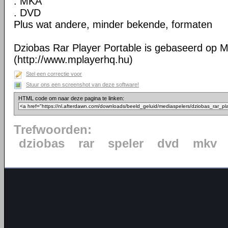
. MKA
. DVD
Plus wat andere, minder bekende, formaten
Dziobas Rar Player Portable is gebaseerd op 
(http://www.mplayerhq.hu)
Stel een correctie voor
Stuur ons een screenshot van deze software!
HTML code om naar deze pagina te linken:
Trefwoorden:
dziobas
rar
speler
dvd
mkv