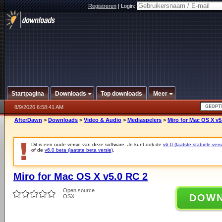
Registreren
|
Login:
Startpagina
Downloads
Top downloads
Meer
8/9/2026 6:58:41 AM
AfterDawn
>
Downloads
>
Video & Audio
>
Mediaspelers
>
Miro for Mac OS X v5
Dit is een oude versie van deze software. Je kunt ook de
v6.0 (laatste stabiele vers
of de
v6.0 beta (laatste beta versie)
.
Miro for Mac OS X v5.0 RC 2
Open source
DOW
OSX