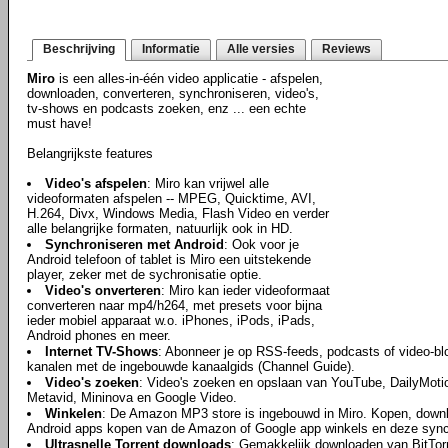
Beschrijving
Informatie
Alle versies
Reviews
Miro
is een alles-in-één video applicatie - afspelen,
downloaden, converteren, synchroniseren, video's,
tv-shows en podcasts zoeken, enz ... een echte
must have!
Belangrijkste features
Video's afspelen
: Miro kan vrijwel alle
videoformaten afspelen -- MPEG, Quicktime, AVI,
H.264, Divx, Windows Media, Flash Video en verder
alle belangrijke formaten, natuurlijk ook in HD.
Synchroniseren met Android
: Ook voor je
Android telefoon of tablet is Miro een uitstekende
player, zeker met de sychronisatie optie.
Video's onverteren
: Miro kan ieder videoformaat
converteren naar mp4/h264, met presets voor bijna
ieder mobiel apparaat w.o. iPhones, iPods, iPads,
Android phones en meer.
Internet TV-Shows
: Abonneer je op RSS-feeds, podcasts of video-bl
kanalen met de ingebouwde kanaalgids (Channel Guide).
Video's zoeken
: Video's zoeken en opslaan van YouTube, DailyMotio
Metavid, Mininova en Google Video.
Winkelen
: De Amazon MP3 store is ingebouwd in Miro. Kopen, downl
Android apps kopen van de Amazon of Google app winkels en deze synch
Ultrasnelle Torrent downloads
: Gemakkelijk downloaden van BitTor