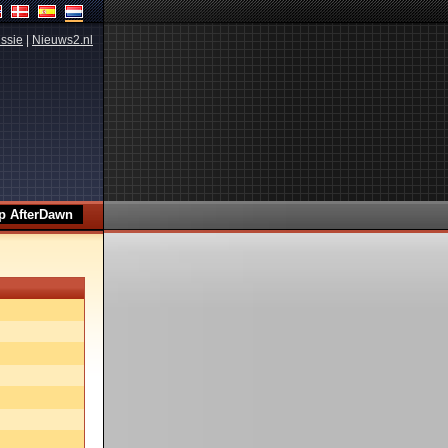
ssie
|
Nieuws2.nl