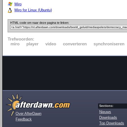
Miro
Miro for Linux (Ubuntu)
HTML code om naar deze pagina te linken:
Trefwoorden:
miro
player
video
converteren
synchroniseren
Sections:
Nieuws
Over AfterDawn
Downloads
Feedback
Top Downloads