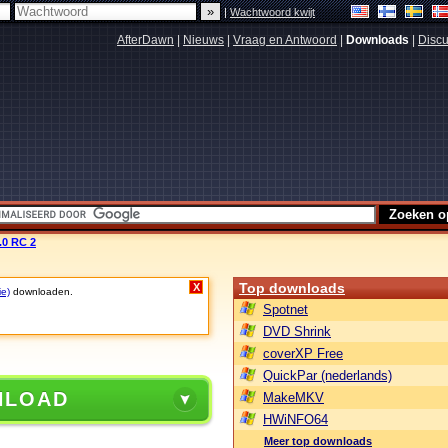
|
Wachtwoord kwijt
AfterDawn
|
Nieuws
|
Vraag en Antwoord
|
Downloads
|
Discu
.0 RC 2
Top downloads
X
ie)
downloaden.
Spotnet
DVD Shrink
coverXP Free
QuickPar (nederlands)
NLOAD
MakeMKV
HWiNFO64
Meer top downloads