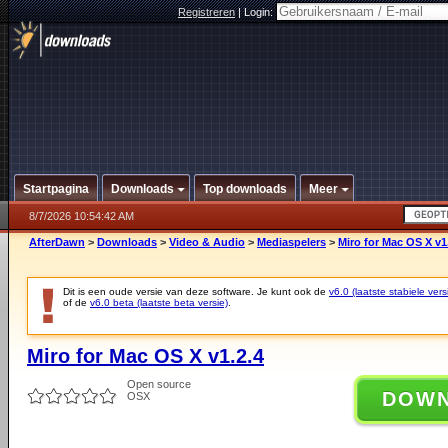
Registreren
|
Login:
Startpagina
Downloads
Top downloads
Meer
8/7/2026 10:54:42 AM
AfterDawn
>
Downloads
>
Video & Audio
>
Mediaspelers
>
Miro for Mac OS X v1
Dit is een oude versie van deze software. Je kunt ook de
v6.0 (laatste stabiele vers
of de
v6.0 beta (laatste beta versie)
.
Miro for Mac OS X v1.2.4
Open source
DOW
OSX