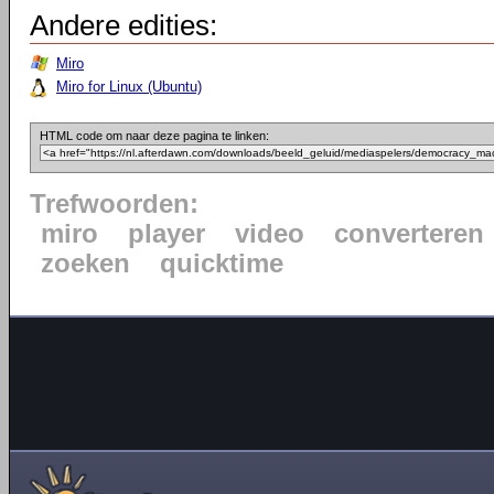
Andere edities:
Miro
Miro for Linux (Ubuntu)
HTML code om naar deze pagina te linken:
Trefwoorden:
miro
player
video
converteren
zoeken
quicktime