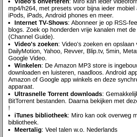
Video's onverteren
: Miro kan ieder videofo
mp4/h264, met presets voor bijna ieder mobiel
iPods, iPads, Android phones en meer.
Internet TV-Shows
: Abonneer je op RSS-fee
blogs. Zoek op honderden vrije kanalen met d
(Channel Guide).
Video's zoeken
: Video's zoeken en opslaan
DailyMotion, Yahoo, Revver, Blip.tv, 5min, Meta
Google Video.
Winkelen
: De Amazon MP3 store is ingebou
downloaden en luisteren, naadloos. Android ap
Amazon of Google app winkels en deze synchro
apparaat.
Ultrasnelle Torrent downloads
: Gemakkeli
BitTorrent bestanden. Daarna bekijken met deze
!
iTunes bibliotheek
: Miro kan ook overweg m
bibliotheek.
Meertalig
: Veel talen w.o. Nederlands