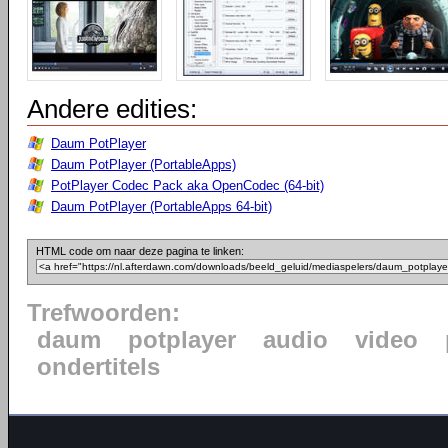
Andere edities:
Daum PotPlayer
Daum PotPlayer (PortableApps)
PotPlayer Codec Pack aka OpenCodec (64-bit)
Daum PotPlayer (PortableApps 64-bit)
HTML code om naar deze pagina te linken:
Trefwoorden:
daum
potplayer
audio
video
ondertitels