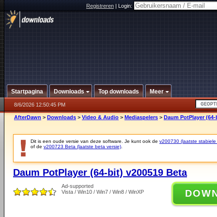
Registreren
|
Login:
Startpagina
Downloads
Top downloads
Meer
8/6/2026 12:50:45 PM
AfterDawn
>
Downloads
>
Video & Audio
>
Mediaspelers
>
Daum PotPlayer (64-b
Dit is een oude versie van deze software. Je kunt ook de
v200730 (laatste stabiele 
of de
v200723 Beta (laatste beta versie)
.
Daum PotPlayer (64-bit) v200519 Beta
Ad-supported
DOW
Vista / Win10 / Win7 / Win8 / WinXP