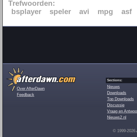
Trefwoorden:
bsplayer
speler
avi
mpg
asf
Sections:
Nieuws
Over AfterDawn
Downloads
Feedback
Top Downloads
Discussie
Vraag en Antwoo
Nieuws2.nl
© 1999-2026