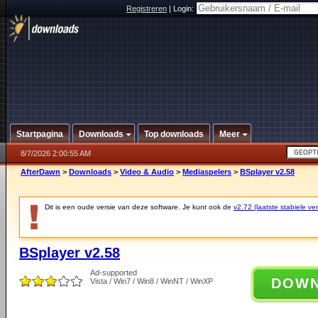
Registreren
|
Login:
Startpagina
Downloads
Top downloads
Meer
8/7/2026 2:00:55 AM
AfterDawn
>
Downloads
>
Video & Audio
>
Mediaspelers
>
BSplayer v2.58
Dit is een oude versie van deze software. Je kunt ook de
v2.72 (laatste stabiele ver
BSplayer v2.58
Ad-supported
DOW
Vista / Win7 / Win8 / WinNT / WinXP