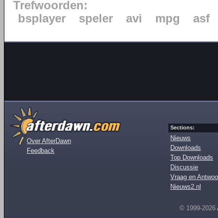
Trefwoorden:
bsplayer
speler
avi
mpg
asf
Sections:
Nieuws
Over AfterDawn
Downloads
Feedback
Top Downloads
Discussie
Vraag en Antwoo
Nieuws2.nl
© 1999-2026