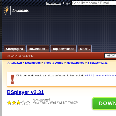
Registreren
|
Login:
Startpagina
Downloads
Top downloads
Meer
8/6/2026 3:23:42 PM
AfterDawn
>
Downloads
>
Video & Audio
>
Mediaspelers
>
BSplayer v2.31
Dit is een oude versie van deze software. Je kunt ook de
v2.72 (laatste stabiele ver
BSplayer v2.31
Ad-supported
DOW
Vista / Win7 / Win8 / WinNT / WinXP