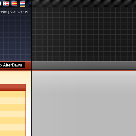
ssie
|
Nieuws2.nl