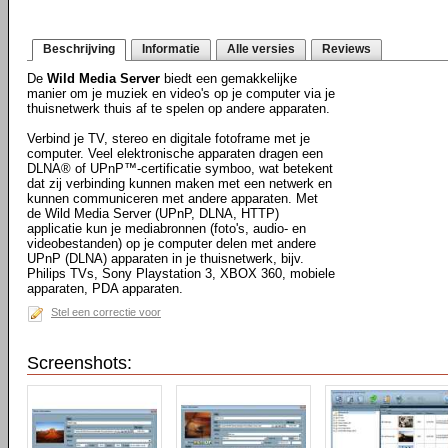
Beschrijving
Informatie
Alle versies
Reviews
De
Wild Media Server
biedt een gemakkelijke
manier om je muziek en video's op je computer via je
thuisnetwerk thuis af te spelen op andere apparaten.
Verbind je TV, stereo en digitale fotoframe met je
computer. Veel elektronische apparaten dragen een
DLNA® of UPnP™-certificatie symboo, wat betekent
dat zij verbinding kunnen maken met een netwerk en
kunnen communiceren met andere apparaten. Met
de Wild Media Server (UPnP, DLNA, HTTP)
applicatie kun je mediabronnen (foto's, audio- en
videobestanden) op je computer delen met andere
UPnP (DLNA) apparaten in je thuisnetwerk, bijv.
Philips TVs, Sony Playstation 3, XBOX 360, mobiele
apparaten, PDA apparaten.
Stel een correctie voor
Screenshots: