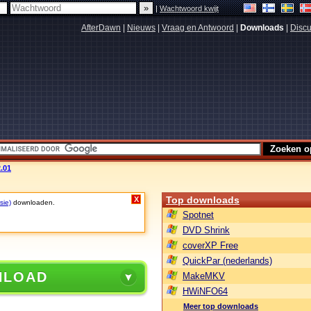
|
Wachtwoord kwijt
AfterDawn
|
Nieuws
|
Vraag en Antwoord
|
Downloads
|
Discu
.01
Top downloads
X
sie)
downloaden.
Spotnet
DVD Shrink
coverXP Free
QuickPar (nederlands)
NLOAD
MakeMKV
HWiNFO64
Meer top downloads