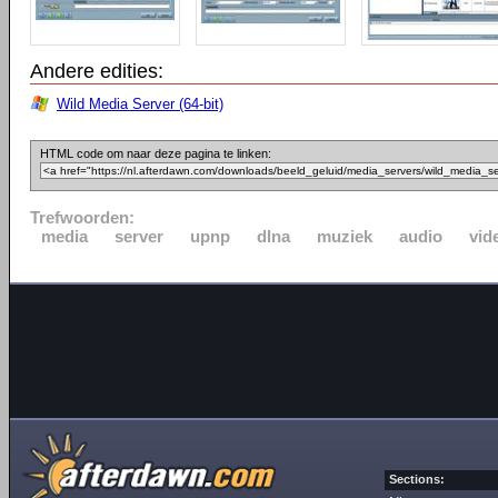
Andere edities:
Wild Media Server (64-bit)
HTML code om naar deze pagina te linken:
Trefwoorden:
media
server
upnp
dlna
muziek
audio
vid
Sections: