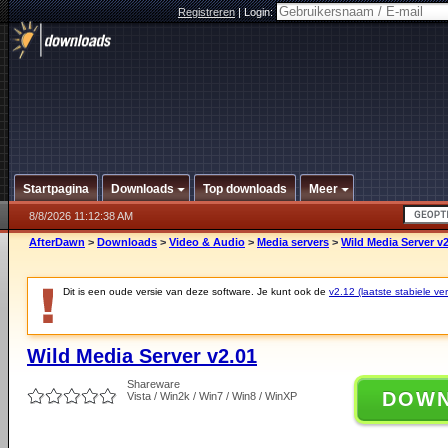
Registreren
|
Login:
Startpagina
Downloads
Top downloads
Meer
8/8/2026 11:12:38 AM
AfterDawn
>
Downloads
>
Video & Audio
>
Media servers
>
Wild Media Server v2
Dit is een oude versie van deze software. Je kunt ook de
v2.12 (laatste stabiele ver
Wild Media Server v2.01
Shareware
DOW
Vista / Win2k / Win7 / Win8 / WinXP