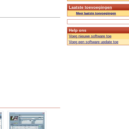
Laatste toevoegingen
Meer laatste toevoegingen
Help ons
Voeg nieuwe software toe
Voeg een software update toe