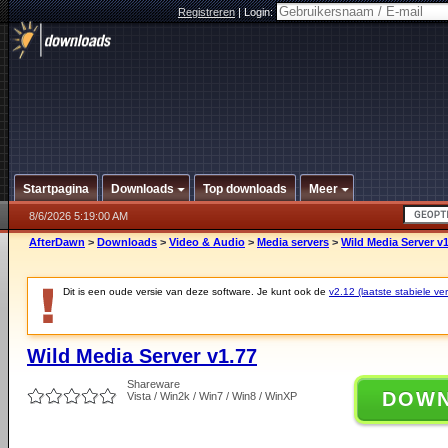
Registreren
|
Login:
Startpagina
Downloads
Top downloads
Meer
8/6/2026 5:19:00 AM
AfterDawn
>
Downloads
>
Video & Audio
>
Media servers
>
Wild Media Server v1
Dit is een oude versie van deze software. Je kunt ook de
v2.12 (laatste stabiele ver
Wild Media Server v1.77
Shareware
DOW
Vista / Win2k / Win7 / Win8 / WinXP