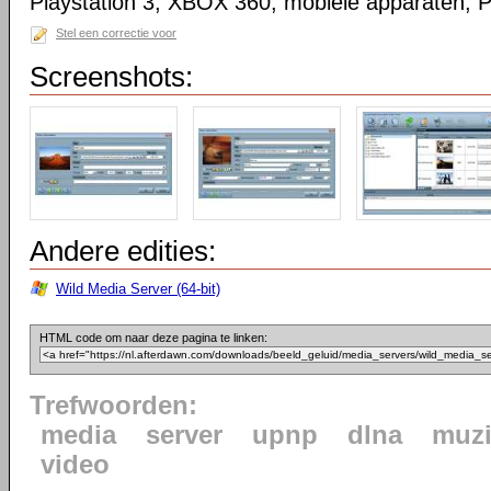
Playstation 3, XBOX 360, mobiele apparaten, 
Stel een correctie voor
Screenshots:
Andere edities:
Wild Media Server (64-bit)
HTML code om naar deze pagina te linken:
Trefwoorden:
media
server
upnp
dlna
muzi
video