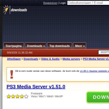
Registreren
|
Login:
Startpagina
Downloads
Top downloads
Meer
8/9/2026 11:36:32 AM
AfterDawn
>
Downloads
>
Video & Audio
>
Media servers
>
PS3 Media Server v1
Dit is een oude versie van deze software. Je kunt ook de
v1.90.1 (laatste stabiele v
PS3 Media Server v1.51.0
Freeware
DOW
Vista / Win7 / Win8 / WinXP