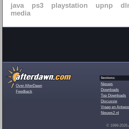
java
ps3
playstation
upnp
dl
media
Sections:
Nieuws
Over AfterDawn
Downloads
Feedback
Top Downloads
Discussie
Vraag en Antwoo
Nieuws2.nl
© 1999-2026