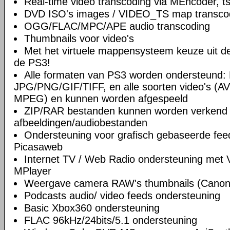
Real-time video transcoding via MEncoder, t
DVD ISO's images / VIDEO_TS map transco
OGG/FLAC/MPC/APE audio transcoding
Thumbnails voor video's
Met het virtuele mappensysteem keuze uit de 
de PS3!
Alle formaten van PS3 worden ondersteund
JPG/PNG/GIF/TIFF, en alle soorten video's (A
MPEG) en kunnen worden afgespeeld
ZIP/RAR bestanden kunnen worden verkend 
afbeeldingen/audiobestanden
Ondersteuning voor grafisch gebaseerde feed
Picasaweb
Internet TV / Web Radio ondersteuning met
MPlayer
Weergave camera RAW's thumbnails (Canon /
Podcasts audio/ video feeds ondersteuning
Basic Xbox360 ondersteuning
FLAC 96kHz/24bits/5.1 ondersteuning