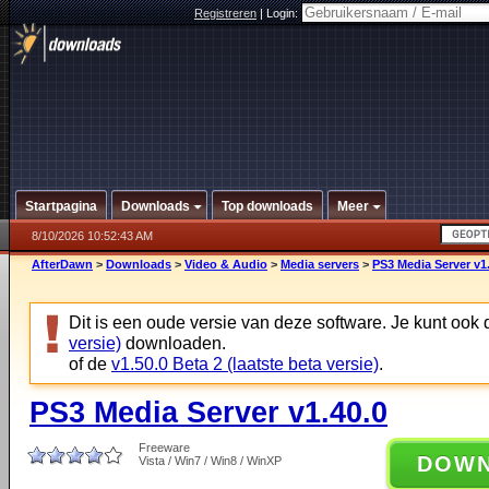
Registreren
|
Login:
Startpagina
Downloads
Top downloads
Meer
8/10/2026 10:52:43 AM
AfterDawn
>
Downloads
>
Video & Audio
>
Media servers
>
PS3 Media Server v1
Dit is een oude versie van deze software. Je kunt ook
versie)
downloaden.
of de
v1.50.0 Beta 2 (laatste beta versie)
.
PS3 Media Server v1.40.0
Freeware
DOW
Vista / Win7 / Win8 / WinXP