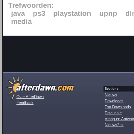
Trefwoorden:
java
ps3
playstation
upnp
dl
media
Sections:
Nieuws
Over AfterDawn
Downloads
Feedback
Top Downloads
Discussie
Vraag en Antwoo
Nieuws2.nl