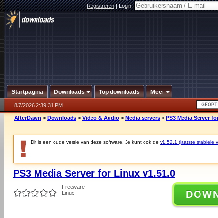
Registreren
|
Login:
Startpagina
Downloads
Top downloads
Meer
8/7/2026 2:39:31 PM
AfterDawn
>
Downloads
>
Video & Audio
>
Media servers
>
PS3 Media Server for
Dit is een oude versie van deze software. Je kunt ook de
v1.52.1 (laatste stabiele v
PS3 Media Server for Linux v1.51.0
Freeware
DOW
Linux