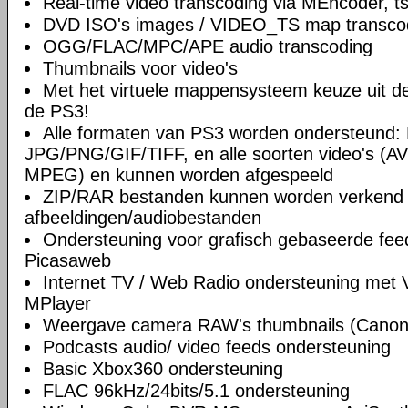
Real-time video transcoding via MEncoder, t
DVD ISO's images / VIDEO_TS map transco
OGG/FLAC/MPC/APE audio transcoding
Thumbnails voor video's
Met het virtuele mappensysteem keuze uit de 
de PS3!
Alle formaten van PS3 worden ondersteund
JPG/PNG/GIF/TIFF, en alle soorten video's (A
MPEG) en kunnen worden afgespeeld
ZIP/RAR bestanden kunnen worden verkend 
afbeeldingen/audiobestanden
Ondersteuning voor grafisch gebaseerde feed
Picasaweb
Internet TV / Web Radio ondersteuning met
MPlayer
Weergave camera RAW's thumbnails (Canon /
Podcasts audio/ video feeds ondersteuning
Basic Xbox360 ondersteuning
FLAC 96kHz/24bits/5.1 ondersteuning