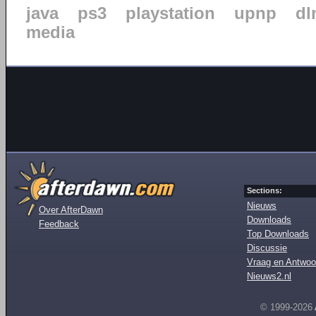
java
ps3
playstation
upnp
dl
media
Sections:
Nieuws
Over AfterDawn
Downloads
Feedback
Top Downloads
Discussie
Vraag en Antwoo
Nieuws2.nl
© 1999-2026