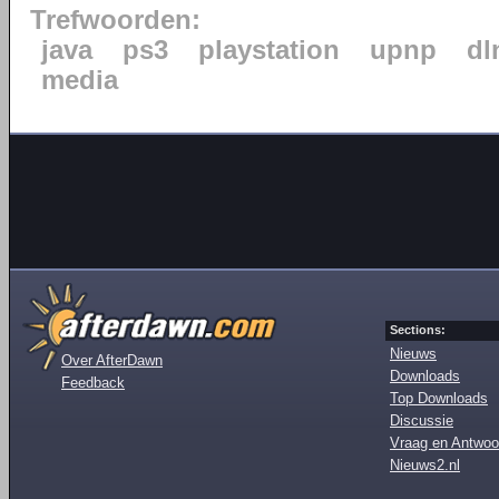
Trefwoorden:
java
ps3
playstation
upnp
dl
media
Sections:
Nieuws
Over AfterDawn
Downloads
Feedback
Top Downloads
Discussie
Vraag en Antwoo
Nieuws2.nl