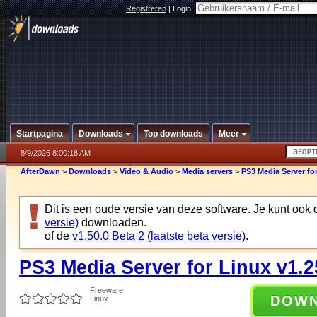
Registreren
|
Login:
Startpagina
Downloads
Top downloads
Meer
8/9/2026 8:00:18 AM
AfterDawn
>
Downloads
>
Video & Audio
>
Media servers
>
PS3 Media Server for
Dit is een oude versie van deze software. Je kunt ook
versie)
downloaden.
of de
v1.50.0 Beta 2 (laatste beta versie)
.
PS3 Media Server for Linux v1.2
Freeware
DOW
Linux