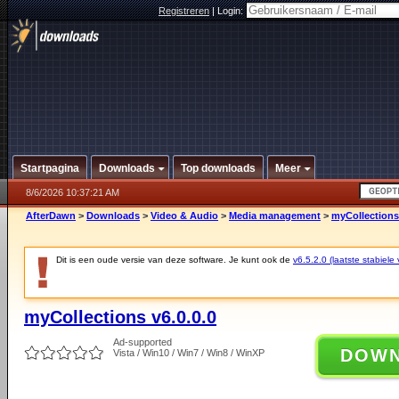
Registreren
|
Login:
Startpagina
Downloads
Top downloads
Meer
8/6/2026 10:37:21 AM
AfterDawn
>
Downloads
>
Video & Audio
>
Media management
>
myCollections 
Dit is een oude versie van deze software. Je kunt ook de
v6.5.2.0 (laatste stabiele 
myCollections v6.0.0.0
Ad-supported
DOW
Vista / Win10 / Win7 / Win8 / WinXP