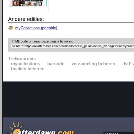
Andere edities:
myCollections (portable)
HTML code om naar deze pagina te linken:
Trefwoorden:
mycollections
barcode
verzameling beheren
dvd's
boeken beheren