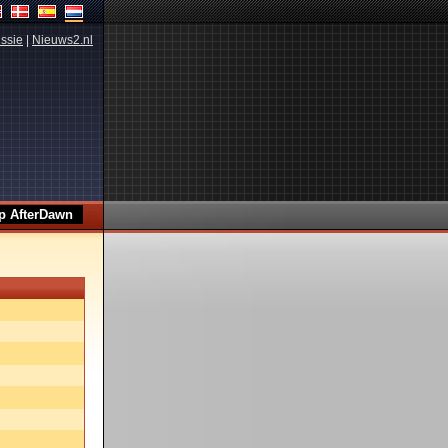
ssie
|
Nieuws2.nl