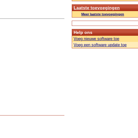
Laatste toevoegingen
Meer laatste toevoegingen
Help ons
Voeg nieuwe software toe
Voeg een software update toe