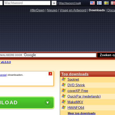
|
Wachtwoord kwijt
AfterDawn
|
Nieuws
|
Vraag en Antwoord
|
Downloads
|
Discu
v6.0.0.0
Top downloads
X
versie)
downloaden.
Spotnet
DVD Shrink
coverXP Free
QuickPar (nederlands)
NLOAD
MakeMKV
HWiNFO64
Meer top downloads