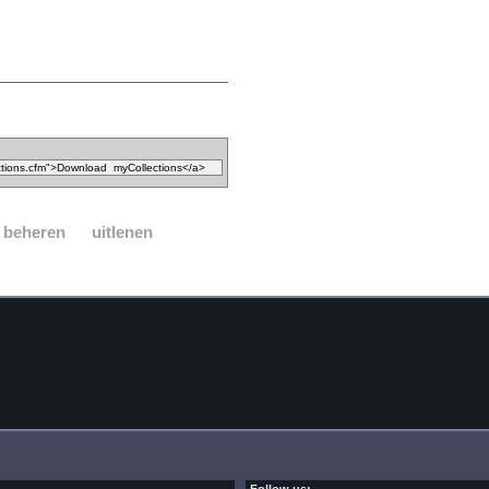
 beheren
uitlenen