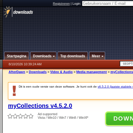
Registreren
|
Login:
Startpagina
Downloads
Top downloads
Meer
8/10/2026 10:39:24 AM
AfterDawn
>
Downloads
>
Video & Audio
>
Media management
>
myCollections 
Dit is een oude versie van deze software. Je kunt ook de
v6.5.2.0 (laatste stabiele 
myCollections v4.5.2.0
Ad-supported
DOW
Vista / Win10 / Win7 / Win8 / WinXP