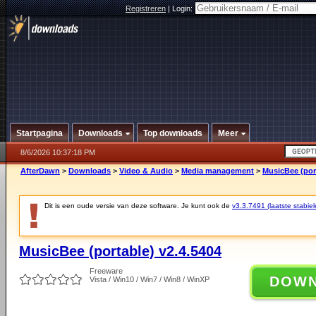
Registreren
|
Login:
Startpagina
Downloads
Top downloads
Meer
8/6/2026 10:37:18 PM
AfterDawn
>
Downloads
>
Video & Audio
>
Media management
>
MusicBee (port
Dit is een oude versie van deze software. Je kunt ook de
v3.3.7491 (laatste stabiel
MusicBee (portable) v2.4.5404
Freeware
DOW
Vista / Win10 / Win7 / Win8 / WinXP