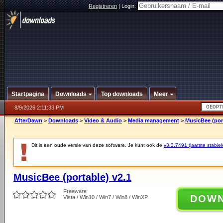
Registreren
|
Login:
Startpagina
Downloads
Top downloads
Meer
8/9/2026 2:11:33 PM
AfterDawn
>
Downloads
>
Video & Audio
>
Media management
>
MusicBee (port
Dit is een oude versie van deze software. Je kunt ook de
v3.3.7491 (laatste stabiel
MusicBee (portable) v2.1
Freeware
DOW
Vista / Win10 / Win7 / Win8 / WinXP