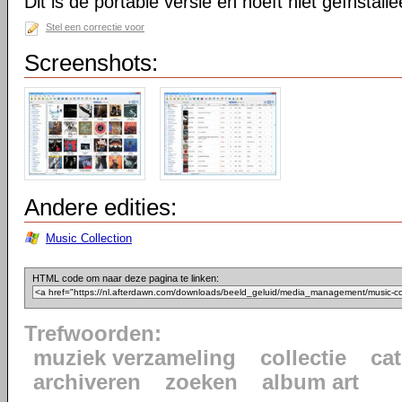
Dit is de portable versie en hoeft niet geïnstall
Stel een correctie voor
Screenshots:
Andere edities:
Music Collection
HTML code om naar deze pagina te linken:
Trefwoorden:
muziek verzameling
collectie
ca
archiveren
zoeken
album art