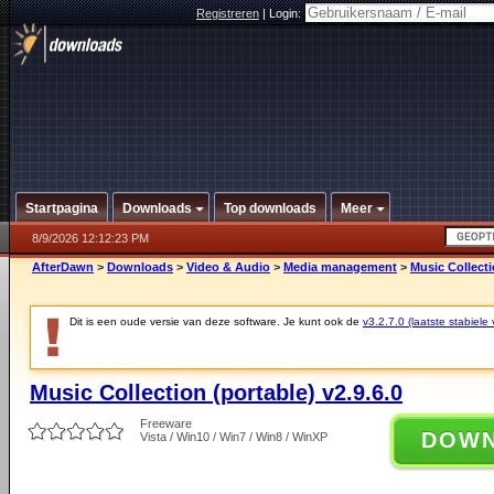
Registreren
|
Login:
Startpagina
Downloads
Top downloads
Meer
8/9/2026 12:12:23 PM
AfterDawn
>
Downloads
>
Video & Audio
>
Media management
>
Music Collecti
Dit is een oude versie van deze software. Je kunt ook de
v3.2.7.0 (laatste stabiele 
Music Collection (portable) v2.9.6.0
Freeware
DOW
Vista / Win10 / Win7 / Win8 / WinXP