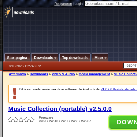
Registreren
|
Login:
Startpagina
Downloads
Top downloads
Meer
8/10/2026 1:25:48 PM
AfterDawn
>
Downloads
>
Video & Audio
>
Media management
>
Music Collecti
Dit is een oude versie van deze software. Je kunt ook de
v3.2.7.0 (laatste stabiele 
Music Collection (portable) v2.5.0.0
Freeware
DOW
Vista / Win10 / Win7 / Win8 / WinXP