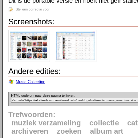
Dit is de portable versie en hoeft niet geïnstall
Stel een correctie voor
Screenshots:
Andere edities:
Music Collection
HTML code om naar deze pagina te linken:
Trefwoorden:
muziek verzameling
collectie
ca
archiveren
zoeken
album art