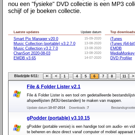
nou een "fysieke" DVD collectie is een MP3 col
schijf of je boeken collectie.
Laatste updates
Update datum
Top download
Smart Pix Manager v20.0
15-09-2020
iTunes
Music Collection (portable) v3.2.7.0
13-08-2020
iTunes (64-bit
Music Collection v3.2.7.0
13-08-2020
EMDB
ChanSort 2020-08-03
13-08-2020
MediaMonkey
EMDB v3.65
14-07-2020
DVD Profiler
Bladzijde 6/11:
...
...
1
4
5
6
7
8
11
File & Folder Lister v2.1
File & Folder Lister is een tool om gedetailleerde bestandslijs
afspeellijsten (M3U-bestanden) te maken van mappen.
Update datum:
10-07-2014
Downloads :
7
Bestandsgrootte
gPodder (portable) v3.10.15
gPodder (portable versie) is een handige tool om audio- en v
te beheren en deze direct vanaf computer of mobiel apparaat 