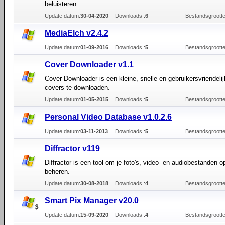
beluisteren.
Update datum:
30-04-2020
Downloads :
6
Bestandsgrootte
MediaElch v2.4.2
Update datum:
01-09-2016
Downloads :
5
Bestandsgrootte
Cover Downloader v1.1
Cover Downloader is een kleine, snelle en gebruikersvriendeli
covers te downloaden.
Update datum:
01-05-2015
Downloads :
5
Bestandsgrootte
Personal Video Database v1.0.2.6
Update datum:
03-11-2013
Downloads :
5
Bestandsgrootte
Diffractor v119
Diffractor is een tool om je foto's, video- en audiobestanden o
beheren.
Update datum:
30-08-2018
Downloads :
4
Bestandsgrootte
Smart Pix Manager v20.0
Update datum:
15-09-2020
Downloads :
4
Bestandsgrootte