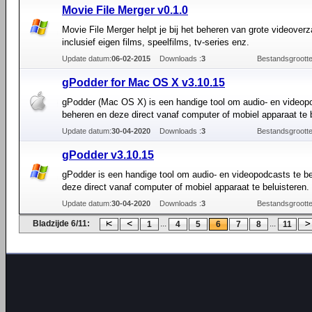
Movie File Merger v0.1.0
Movie File Merger helpt je bij het beheren van grote videover
inclusief eigen films, speelfilms, tv-series enz.
Update datum:
06-02-2015
Downloads :
3
Bestandsgrootte
gPodder for Mac OS X v3.10.15
gPodder (Mac OS X) is een handige tool om audio- en videop
beheren en deze direct vanaf computer of mobiel apparaat te b
Update datum:
30-04-2020
Downloads :
3
Bestandsgrootte
gPodder v3.10.15
gPodder is een handige tool om audio- en videopodcasts te b
deze direct vanaf computer of mobiel apparaat te beluisteren.
Update datum:
30-04-2020
Downloads :
3
Bestandsgrootte
Bladzijde 6/11:
...
...
1
4
5
6
7
8
11