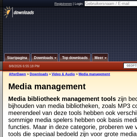
Registreren
|
Login:
Startpagina
Downloads
Top downloads
Meer
8/8/2026 6:55:18 PM
AfterDawn
>
Downloads
>
Video & Audio
>
Media management
Media management
Media bibliotheek management tools
zijn be
bijhouden van media bibliotheken, zoals MP3 co
meerendeel van deze tools hebben ook verschill
sommige media spelers hebben ook basis me
functies. Maar in deze categorie, proberen we 
tools die speciaal bedoeld zijn voor grote media