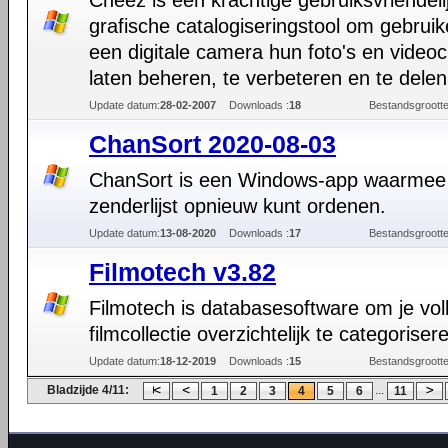
Cheez is een krachtige gebruiksvriendeli
grafische catalogiseringstool om gebrui
een digitale camera hun foto's en videocl
laten beheren, te verbeteren en te delen
Update datum:
28-02-2007
Downloads :
18
Bestandsgrootte
ChanSort 2020-08-03
ChanSort is een Windows-app waarmee j
zenderlijst opnieuw kunt ordenen.
Update datum:
13-08-2020
Downloads :
17
Bestandsgrootte
Filmotech v3.82
Filmotech is databasesoftware om je vol
filmcollectie overzichtelijk te categoriser
Update datum:
18-12-2019
Downloads :
15
Bestandsgrootte
Bladzijde 4/11:
...
1
2
3
4
5
6
11