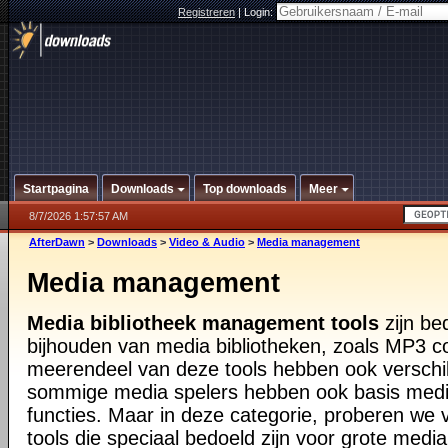
Registreren
|
Login:
Startpagina
Downloads
Top downloads
Meer
8/7/2026 1:57:57 AM
AfterDawn
>
Downloads
>
Video & Audio
>
Media management
Media management
Media bibliotheek management tools
zijn be
bijhouden van media bibliotheken, zoals MP3 co
meerendeel van deze tools hebben ook verschill
sommige media spelers hebben ook basis me
functies. Maar in deze categorie, proberen we 
tools die speciaal bedoeld zijn voor grote media