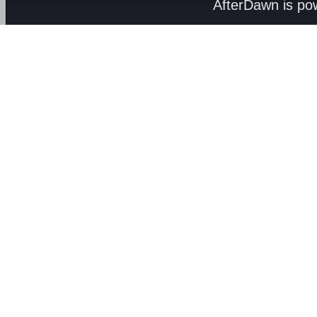
AfterDawn is p