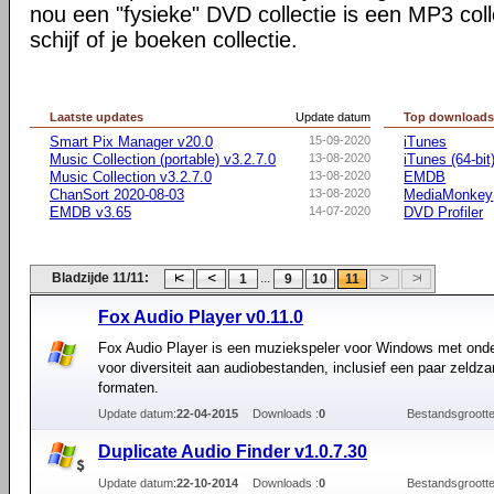
nou een "fysieke" DVD collectie is een MP3 col
schijf of je boeken collectie.
Laatste updates
Update datum
Top download
Smart Pix Manager v20.0
15-09-2020
iTunes
Music Collection (portable) v3.2.7.0
13-08-2020
iTunes (64-bit
Music Collection v3.2.7.0
13-08-2020
EMDB
ChanSort 2020-08-03
13-08-2020
MediaMonkey
EMDB v3.65
14-07-2020
DVD Profiler
Bladzijde 11/11:
...
1
9
10
11
Fox Audio Player v0.11.0
Fox Audio Player is een muziekspeler voor Windows met ond
voor diversiteit aan audiobestanden, inclusief een paar zeldz
formaten.
Update datum:
22-04-2015
Downloads :
0
Bestandsgrootte
Duplicate Audio Finder v1.0.7.30
Update datum:
22-10-2014
Downloads :
0
Bestandsgrootte