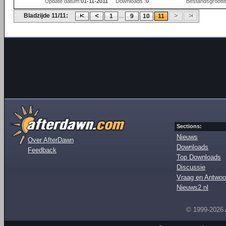
Update datum:
01-11-2011
Downloads :
0
Bestandsgrootte
Bladzijde 11/11:
...
1
9
10
11
Sections:
Nieuws
Over AfterDawn
Downloads
Feedback
Top Downloads
Discussie
Vraag en Antwoo
Nieuws2.nl
© 1999-2026