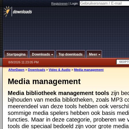
Registreren
|
Login:
Startpagina
Downloads
Top downloads
Meer
8/8/2026 11:23:05 PM
AfterDawn
>
Downloads
>
Video & Audio
>
Media management
Media management
Media bibliotheek management tools
zijn be
bijhouden van media bibliotheken, zoals MP3 co
meerendeel van deze tools hebben ook verschill
sommige media spelers hebben ook basis me
functies. Maar in deze categorie, proberen we 
tools die speciaal bedoeld zijn voor grote media