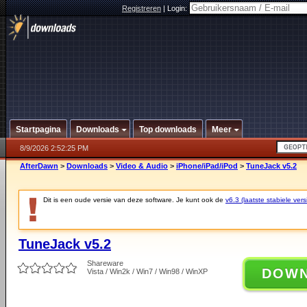
Registreren
|
Login:
Startpagina
Downloads
Top downloads
Meer
8/9/2026 2:52:25 PM
AfterDawn
>
Downloads
>
Video & Audio
>
iPhone/iPad/iPod
>
TuneJack v5.2
Dit is een oude versie van deze software. Je kunt ook de
v6.3 (laatste stabiele vers
TuneJack v5.2
Shareware
DOW
Vista / Win2k / Win7 / Win98 / WinXP