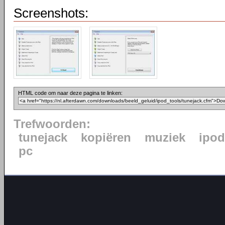
Screenshots:
HTML code om naar deze pagina te linken:
Trefwoorden:
tunejack
kopiëren
muziek
ipod
pc