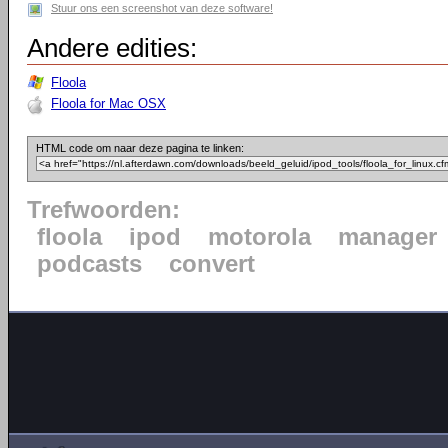
Stuur ons een screenshot van deze software!
Andere edities:
Floola
Floola for Mac OSX
HTML code om naar deze pagina te linken:
Trefwoorden:
floola
ipod
motorola
manager
podcasts
convert