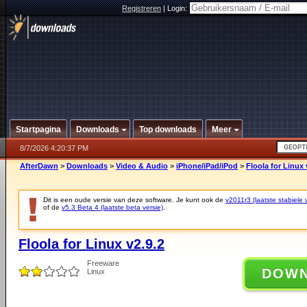
Registreren
|
Login:
Startpagina
Downloads
Top downloads
Meer
8/7/2026 4:20:37 PM
AfterDawn
>
Downloads
>
Video & Audio
>
iPhone/iPad/iPod
>
Floola for Linux 
Dit is een oude versie van deze software. Je kunt ook de
v2011r3 (laatste stabiele 
of de
v5.3 Beta 4 (laatste beta versie)
.
Floola for Linux v2.9.2
Freeware
DOW
Linux