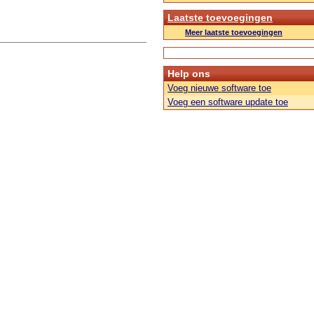
Laatste toevoegingen
Meer laatste toevoegingen
Help ons
Voeg nieuwe software toe
Voeg een software update toe