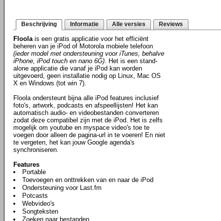
Beschrijving
Informatie
Alle versies
Reviews
Floola
is een gratis applicatie voor het efficiënt
beheren van je iPod of Motorola mobiele telefoon
(ieder model met ondersteuning voor iTunes, behalve
iPhone, iPod touch en nano 6G)
. Het is een stand-
alone applicatie die vanaf je iPod kan worden
uitgevoerd, geen installatie nodig op Linux, Mac OS
X en Windows (tot win 7).
Floola ondersteunt bijna alle iPod features inclusief
foto's, artwork, podcasts en afspeellijsten! Het kan
automatisch audio- en videobestanden converteren
zodat deze compatibel zijn met de iPod. Het is zelfs
mogelijk om youtube en myspace video's toe te
voegen door alleen de pagina-url in te voeren! En niet
te vergeten, het kan jouw Google agenda's
synchroniseren.
Features
Portable
Toevoegen en onttrekken van en naar de iPod
Ondersteuning voor Last.fm
Potcasts
Webvideo's
Songteksten
Zoeken naar bestanden