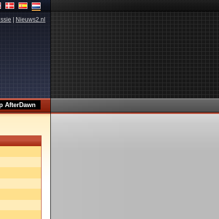
ssie
|
Nieuws2.nl