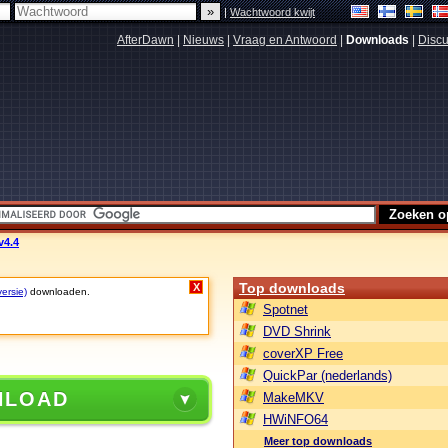
|
Wachtwoord kwijt
AfterDawn
|
Nieuws
|
Vraag en Antwoord
|
Downloads
|
Discu
v4.4
Top downloads
X
versie)
downloaden.
Spotnet
DVD Shrink
coverXP Free
QuickPar (nederlands)
NLOAD
MakeMKV
HWiNFO64
Meer top downloads