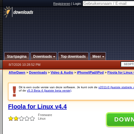
Registreren
|
Login:
Startpagina
Downloads
Top downloads
Meer
8/7/2026 10:28:52 PM
AfterDawn
>
Downloads
>
Video & Audio
>
iPhone/iPad/iPod
>
Floola for Linux 
Dit is een oude versie van deze software. Je kunt ook de
v2011r3 (laatste stabiele 
of de
v5.3 Beta 4 (laatste beta versie)
.
Floola for Linux v4.4
Freeware
DOW
Linux