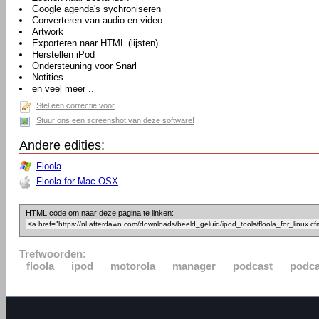
Google agenda's sychroniseren
Converteren van audio en video
Artwork
Exporteren naar HTML (lijsten)
Herstellen iPod
Ondersteuning voor Snarl
Notities
en veel meer ..
Stel een correctie voor
Stuur ons een screenshot van deze software!
Andere edities:
Floola
Floola for Mac OSX
HTML code om naar deze pagina te linken:
Trefwoorden:
floola
ipod
motorola
manager
podcast
podca