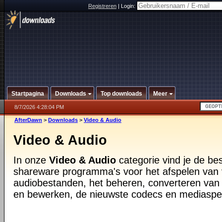
Registreren
|
Login:
Startpagina
Downloads
Top downloads
Meer
8/7/2026 4:28:04 PM
AfterDawn
>
Downloads
>
Video & Audio
Video & Audio
In onze
Video & Audio
categorie vind je de be
shareware programma's voor het afspelen van 
audiobestanden, het beheren, converteren van
en bewerken, de nieuwste codecs en mediaspe