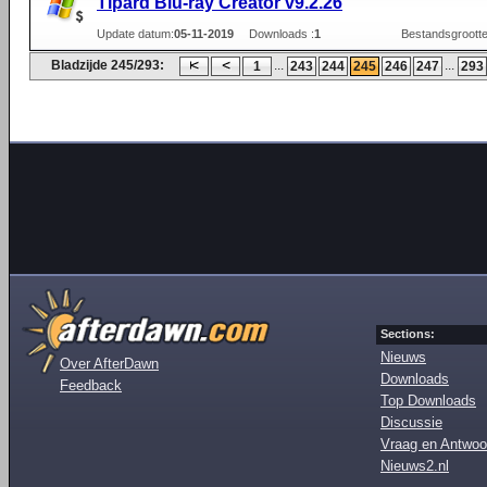
Tipard Blu-ray Creator v9.2.26
Update datum:
05-11-2019
Downloads :
1
Bestandsgrootte
Bladzijde 245/293:
...
...
1
243
244
245
246
247
293
Sections:
Nieuws
Over AfterDawn
Downloads
Feedback
Top Downloads
Discussie
Vraag en Antwoo
Nieuws2.nl