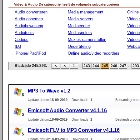
Video & Audio De catergorie heeft de volgende subcatergorieen
Audio converteren
Media management
Online
Audio opnemen
Media servers
Video 
Audiobewerking
Mediacenter
Video
Audiotools
Mediaspelers
Videob
Codecs
Muziek samenstellen
Videot
ID3
Ondertiteling
Webca
iPhone/iPad/iPod
Online audio/video recorders
Bladzijde 245/293:
...
...
1
243
244
245
246
247
293
MP3 To Wave v1.2
Update datum:
18-09-2019
Downloads :
1
Bestandsgrootte
Emicsoft Audio Converter v4.1.16
Update datum:
18-09-2019
Downloads :
1
Bestandsgrootte
Emicsoft FLV to MP3 Converter v4.1.16
Update datum:
18-09-2019
Downloads :
1
Bestandsgrootte