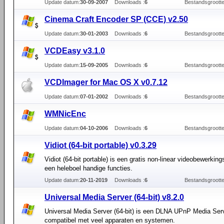
Update datum:
30-09-2007
Downloads :
6
Bestandsgrootte
Cinema Craft Encoder SP (CCE) v2.50
Update datum:
30-01-2003
Downloads :
6
Bestandsgrootte
VCDEasy v3.1.0
Update datum:
15-09-2005
Downloads :
6
Bestandsgrootte
VCDImager for Mac OS X v0.7.12
Update datum:
07-01-2002
Downloads :
6
Bestandsgrootte
WMNicEnc
Update datum:
04-10-2006
Downloads :
6
Bestandsgrootte
Vidiot (64-bit portable) v0.3.29
Vidiot (64-bit portable) is een gratis non-linear videobewerking
een heleboel handige functies.
Update datum:
20-11-2019
Downloads :
6
Bestandsgrootte
Universal Media Server (64-bit) v8.2.0
Universal Media Server (64-bit) is een DLNA UPnP Media Ser
compatibel met veel apparaten en systemen.