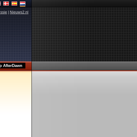
ssie
|
Nieuws2.nl