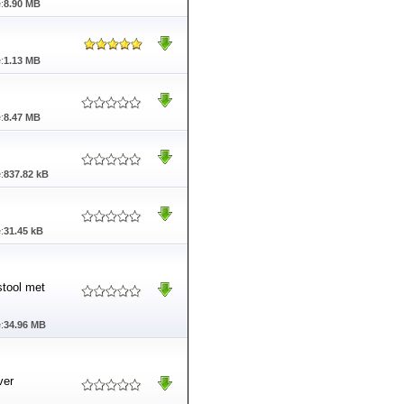
:
8.90 MB
:
1.13 MB
:
8.47 MB
:
837.82 kB
:
31.45 kB
stool met
:
34.96 MB
ver