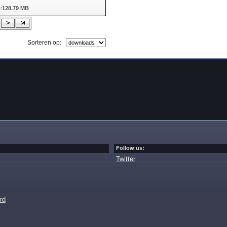
:
128.79 MB
Sorteren op:
Follow us:
Twitter
rd