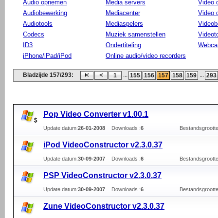
Audio opnemen
Media servers
Video 
Audiobewerking
Mediacenter
Video
Audiotools
Mediaspelers
Videob
Codecs
Muziek samenstellen
Videot
ID3
Ondertiteling
Webca
iPhone/iPad/iPod
Online audio/video recorders
Bladzijde 157/293:
...
...
1
155
156
157
158
159
293
Pop Video Converter v1.00.1
Update datum:
26-01-2008
Downloads :
6
Bestandsgrootte
iPod VideoConstructor v2.3.0.37
Update datum:
30-09-2007
Downloads :
6
Bestandsgrootte
PSP VideoConstructor v2.3.0.37
Update datum:
30-09-2007
Downloads :
6
Bestandsgrootte
Zune VideoConstructor v2.3.0.37