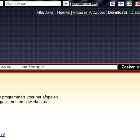
|
Wachtwoord kwijt
AfterDawn
|
Nieuws
|
Vraag en Antwoord
|
Downloads
|
Discu
e programma's voor het afspelen
rganiseren en bewerken, de
 TV