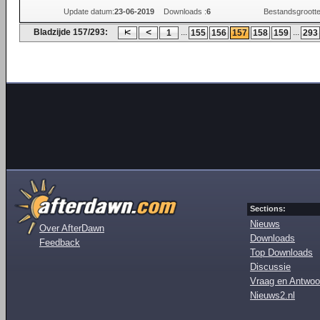
Update datum:
23-06-2019
Downloads :
6
Bestandsgrootte
Bladzijde 157/293:
...
...
1
155
156
157
158
159
293
Sections:
Nieuws
Over AfterDawn
Downloads
Feedback
Top Downloads
Discussie
Vraag en Antwoo
Nieuws2.nl