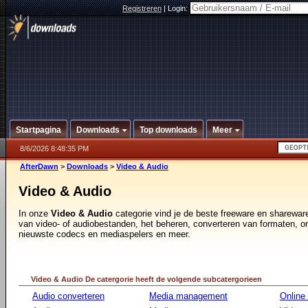
Registreren
|
Login:
Startpagina
Downloads
Top downloads
Meer
8/6/2026 8:48:35 PM
AfterDawn
>
Downloads
>
Video & Audio
Video & Audio
In onze
Video & Audio
categorie vind je de beste freeware en sharewar
van video- of audiobestanden, het beheren, converteren van formaten, o
nieuwste codecs en mediaspelers en meer.
Video & Audio De catergorie heeft de volgende subcatergorieen
Audio converteren
Media management
Online