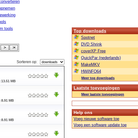
converteren
 opnemen
ewerking
ools
m tools
Top downloads
Spotnet
DVD Shrink
coverXP Free
QuickPar (nederlands)
Sorteren op:
MakeMKV
HWiNFO64
Meer top downloads
:
13.51 MB
Laatste toevoegingen
Meer laatste toevoegingen
:
8.91 MB
Help ons
Voeg nieuwe software toe
:
8.91 MB
Voeg een software update toe