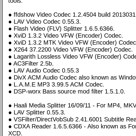
tools:
● ffdshow Video Codec 1.2.4504 build 2013031
● LAV Video Codec 0.55.3.
● Flash Video (FLV) Splitter 1.6.5.6366.
● XviD 1.3.2 Video VFW (Encoder) Codec.
● XviD 1.3.2 MTK Video VFW (Encoder) Codec
● X264 37.2200 Video VFW (Encoder) Codec.
● Lagarith Lossless Video VFW (Encoder) Code
● AC3Filter 2.5b.
● LAV Audio Codec 0.55.3
● DivX ACM Audio Codec also known as Windo
● L.A.M.E MP3 3.99.5 ACM Codec.
● DSP-worx Bass source mod filter 1.5.1.0.
● Haali Media Splitter 16/09/11 - For MP4, MKV
● LAV Splitter 0.55.3.
● VSFilter/DirectVobSub 2.41.6001 Subtitle Re
● CDXA Reader 1.6.5.6366 - Also known as F
XCD.