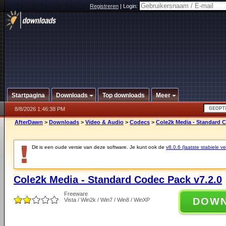
Registreren
|
Login:
Startpagina
Downloads
Top downloads
Meer
8/8/2026 1:46:38 PM
AfterDawn
>
Downloads
>
Video & Audio
>
Codecs
>
Cole2k Media - Standard C
Dit is een oude versie van deze software. Je kunt ook de
v8.0.6 (laatste stabiele ve
Cole2k Media - Standard Codec Pack v7.2.0
Freeware
DOW
Vista / Win2k / Win7 / Win8 / WinXP