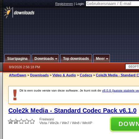
Registreren
|
Login:
Startpagina
Downloads
Top downloads
Meer
8/9/2026 2:56:18 PM
AfterDawn
>
Downloads
>
Video & Audio
>
Codecs
>
Cole2k Media - Standard C
Dit is een oude versie van deze software. Je kunt ook de
v8.0.6 (laatste stabiele ve
Cole2k Media - Standard Codec Pack v6.1.0
Freeware
DOW
Vista / Win2k / Win7 / Win8 / WinXP