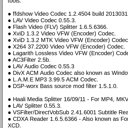
tools:
● ffdshow Video Codec 1.2.4504 build 2013031
● LAV Video Codec 0.55.3.
● Flash Video (FLV) Splitter 1.6.5.6366.
● XviD 1.3.2 Video VFW (Encoder) Codec.
● XviD 1.3.2 MTK Video VFW (Encoder) Codec
● X264 37.2200 Video VFW (Encoder) Codec.
● Lagarith Lossless Video VFW (Encoder) Code
● AC3Filter 2.5b.
● LAV Audio Codec 0.55.3
● DivX ACM Audio Codec also known as Windo
● L.A.M.E MP3 3.99.5 ACM Codec.
● DSP-worx Bass source mod filter 1.5.1.0.
● Haali Media Splitter 16/09/11 - For MP4, MKV
● LAV Splitter 0.55.3.
● VSFilter/DirectVobSub 2.41.6001 Subtitle Re
● CDXA Reader 1.6.5.6366 - Also known as F
XCD.