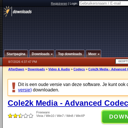
Registreren
|
Login:
Startpagina
Downloads
Top downloads
Meer
8/7/2026 4:37:47 PM
AfterDawn
>
Downloads
>
Video & Audio
>
Codecs
>
Cole2k Media - Advanced 
Dit is een oude versie van deze software. Je kunt ook
versie)
downloaden.
Cole2k Media - Advanced Codec
Freeware
DOW
Vista / Win10 / Win7 / Win8 / WinXP