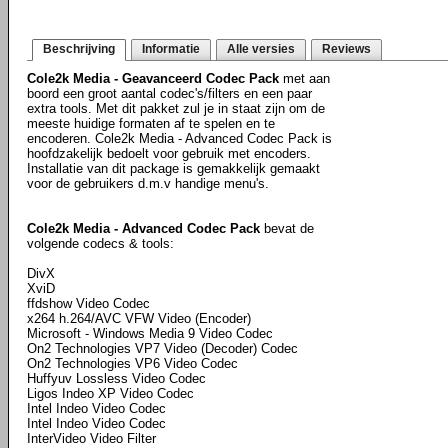
Beschrijving
Informatie
Alle versies
Reviews
Cole2k Media - Geavanceerd Codec Pack
met aan
boord een groot aantal codec's/filters en een paar
extra tools. Met dit pakket zul je in staat zijn om de
meeste huidige formaten af te spelen en te
encoderen. Cole2k Media - Advanced Codec Pack is
hoofdzakelijk bedoelt voor gebruik met encoders.
Installatie van dit package is gemakkelijk gemaakt
voor de gebruikers d.m.v handige menu's.
Cole2k Media - Advanced Codec Pack
bevat de
volgende codecs & tools:
DivX
XviD
ffdshow Video Codec
x264 h.264/AVC VFW Video (Encoder)
Microsoft - Windows Media 9 Video Codec
On2 Technologies VP7 Video (Decoder) Codec
On2 Technologies VP6 Video Codec
Huffyuv Lossless Video Codec
Ligos Indeo XP Video Codec
Intel Indeo Video Codec
Intel Indeo Video Codec
InterVideo Video Filter