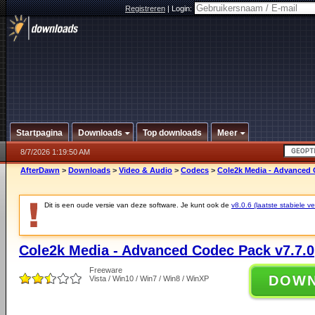
Registreren
|
Login:
Startpagina
Downloads
Top downloads
Meer
8/7/2026 1:19:50 AM
AfterDawn
>
Downloads
>
Video & Audio
>
Codecs
>
Cole2k Media - Advanced 
Dit is een oude versie van deze software. Je kunt ook de
v8.0.6 (laatste stabiele ve
Cole2k Media - Advanced Codec Pack v7.7.0
Freeware
DOW
Vista / Win10 / Win7 / Win8 / WinXP