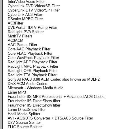
InterVideo Audio Filter
CyberLink DVD Video/SP Filter
CyberLink DTV Video/SP Filter
CyberLink AC3 Filter
DScaler MPEG Filter
AC3Filter
DVBPortal HDTV Pump Filter
RadLight PVA Splitter
MythTV Filters
AC3ACM
AAC Parser Filter
Core AAC Playback Filter
Core FLAC Playback Filter
Core WavPack Playback Filter
RadLight APE Playback Filter
RadLight MPC Playback Filter
RadLight OFR Playback Filter
RadLight TTA Playback Filter
Sony ATRAC3 0.98 ACM Codec also known as MDLP2
DivX ACM Audio Codec
Microsoft - Windows Media Audio
Lame MP3
Fraunhofer IIS MP3 Professional + Advanced ACM Codec
Fraunhofer IIS DirectShow filter
Fraunhofer IIS DirectShow filter
Lame DirectShow filter
Haali Media Splitter
AVI - AC3/DTS Converter + DTS/AC3 Source Filter
D2V Source Splitter
FLIC Source Splitter