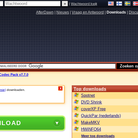
|
Wachtwoord kwijt
AfterDawn
|
Nieuws
|
Vraag en Antwoord
|
Downloads
|
Discu
Codec Pack v7.7.0
Top downloads
X
rsie)
downloaden.
Spotnet
DVD Shrink
coverXP Free
QuickPar (nederlands)
NLOAD
MakeMKV
HWiNFO64
Meer top downloads