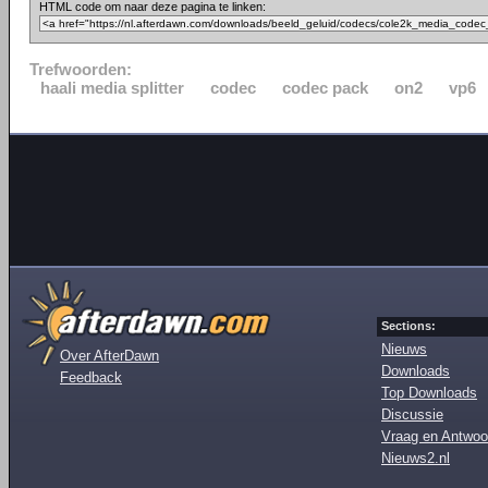
HTML code om naar deze pagina te linken:
Trefwoorden:
haali media splitter
codec
codec pack
on2
vp6
Sections:
Nieuws
Over AfterDawn
Downloads
Feedback
Top Downloads
Discussie
Vraag en Antwoo
Nieuws2.nl