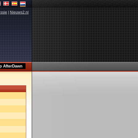
ssie
|
Nieuws2.nl