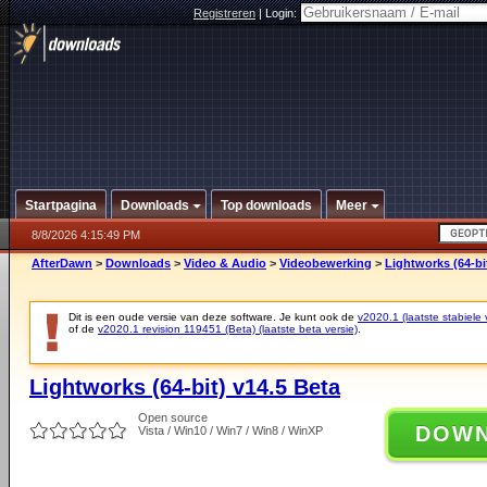
Registreren
|
Login:
Startpagina
Downloads
Top downloads
Meer
8/8/2026 4:15:49 PM
AfterDawn
>
Downloads
>
Video & Audio
>
Videobewerking
>
Lightworks (64-bi
Dit is een oude versie van deze software. Je kunt ook de
v2020.1 (laatste stabiele 
of de
v2020.1 revision 119451 (Beta) (laatste beta versie)
.
Lightworks (64-bit) v14.5 Beta
Open source
DOW
Vista / Win10 / Win7 / Win8 / WinXP