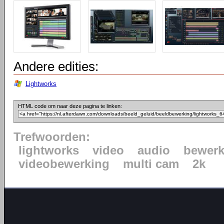
Andere edities:
Lightworks
HTML code om naar deze pagina te linken:
Trefwoorden:
lightworks
video
audio
bewerk
videobewerking
multi cam
2k