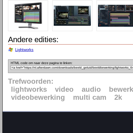
Andere edities:
Lightworks
HTML code om naar deze pagina te linken:
Trefwoorden:
lightworks
video
audio
bewerk
videobewerking
multi cam
2k