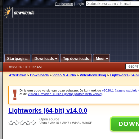
Registreren
|
Login:
Startpagina
Downloads
Top downloads
Meer
8/8/2026 10:39:32 AM
AfterDawn
>
Downloads
>
Video & Audio
>
Videobewerking
>
Lightworks (64-bit
Dit is een oude versie van deze software. Je kunt ook de
v2020.1 (laatste stabiele 
of de
v2020.1 revision 119451 (Beta) (laatste beta versie)
.
Lightworks (64-bit) v14.0.0
Open source
DOW
Vista / Win10 / Win7 / Win8 / WinXP