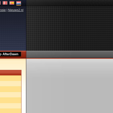
ssie
|
Nieuws2.nl