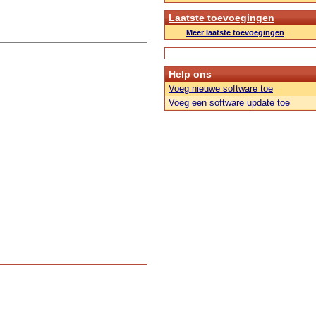
Laatste toevoegingen
Meer laatste toevoegingen
Help ons
Voeg nieuwe software toe
Voeg een software update toe