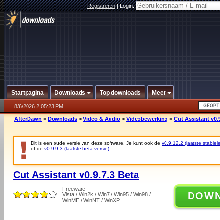
Registreren
|
Login:
Startpagina
Downloads
Top downloads
Meer
8/6/2026 2:05:23 PM
AfterDawn
>
Downloads
>
Video & Audio
>
Videobewerking
>
Cut Assistant v0.9
Dit is een oude versie van deze software. Je kunt ook de
v0.9.12.2 (laatste stabiele
of de
v0.9.9.3 (laatste beta versie)
.
Cut Assistant v0.9.7.3 Beta
Freeware
DOW
Vista / Win2k / Win7 / Win95 / Win98 /
WinME / WinNT / WinXP