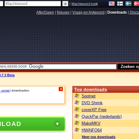
|
Wachtwoord kwijt
AfterDawn
|
Nieuws
|
Vraag en Antwoord
|
Downloads
|
Discu
.7.3 Beta
Top downloads
X
 versie)
downloaden.
Spotnet
DVD Shrink
coverXP Free
QuickPar (nederlands)
NLOAD
MakeMKV
HWiNFO64
Meer top downloads