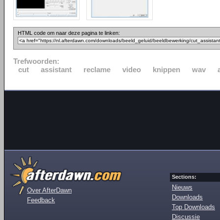
HTML code om naar deze pagina te linken:
Trefwoorden:
cut
assistant
reclame
video
knippen
wav
Sections:
Nieuws
Over AfterDawn
Downloads
Feedback
Top Downloads
Discussie