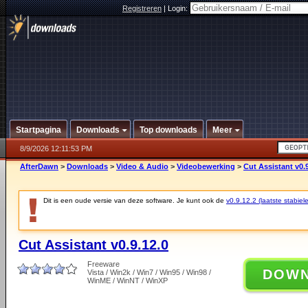
Registreren
|
Login:
Startpagina
Downloads
Top downloads
Meer
8/9/2026 12:11:53 PM
AfterDawn
>
Downloads
>
Video & Audio
>
Videobewerking
>
Cut Assistant v0.9
Dit is een oude versie van deze software. Je kunt ook de
v0.9.12.2 (laatste stabiele
Cut Assistant v0.9.12.0
Freeware
DOW
Vista / Win2k / Win7 / Win95 / Win98 /
WinME / WinNT / WinXP