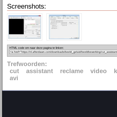
Screenshots:
HTML code om naar deze pagina te linken:
Trefwoorden:
cut
assistant
reclame
video
avi