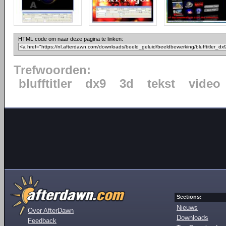
HTML code om naar deze pagina te linken:
Trefwoorden:
blufftitler
dx9
3d
tekst
video
Sections:
Nieuws
Over AfterDawn
Downloads
Feedback