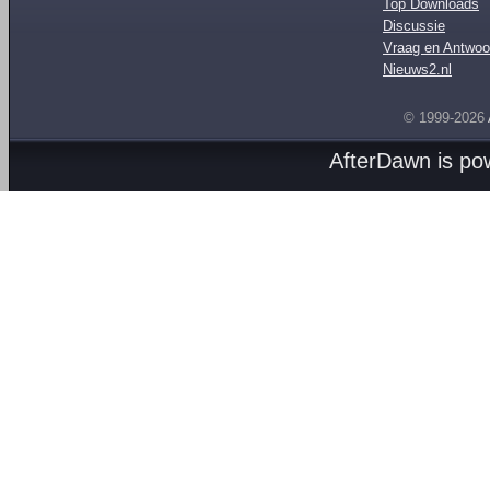
Top Downloads
Discussie
Vraag en Antwoo
Nieuws2.nl
© 1999-2026
AfterDawn is p