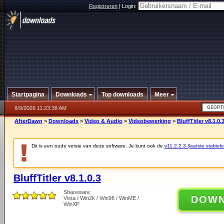
Registreren
|
Login:
Startpagina
Downloads
Top downloads
Meer
8/9/2026 11:23:38 AM
AfterDawn
>
Downloads
>
Video & Audio
>
Videobewerking
>
BluffTitler v8.1.0.
Dit is een oude versie van deze software. Je kunt ook de
v11.2.2.3 (laatste stabiele
BluffTitler v8.1.0.3
Shareware
DOW
Vista / Win2k / Win98 / WinME /
WinXP