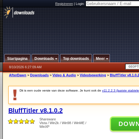
Registreren
|
Login:
Startpagina
Downloads
Top downloads
Meer
8/10/2026 6:27:09 AM
AfterDawn
>
Downloads
>
Video & Audio
>
Videobewerking
>
BluffTitler v8.1.0.
Dit is een oude versie van deze software. Je kunt ook de
v11.2.2.3 (laatste stabiele
BluffTitler v8.1.0.2
Shareware
DOW
Vista / Win2k / Win98 / WinME /
WinXP