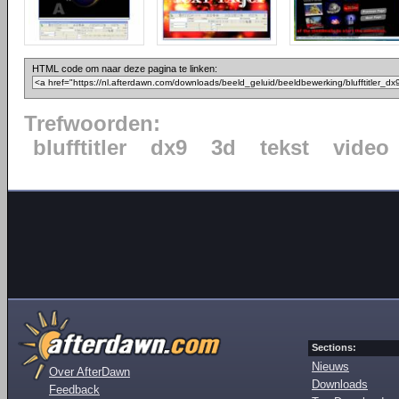
HTML code om naar deze pagina te linken:
Trefwoorden:
blufftitler
dx9
3d
tekst
video
Sections:
Nieuws
Over AfterDawn
Downloads
Feedback