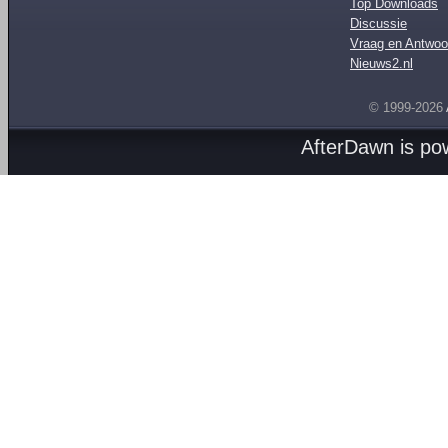
Top Downloads
Discussie
Vraag en Antwoo
Nieuws2.nl
© 1999-2026
AfterDawn is p