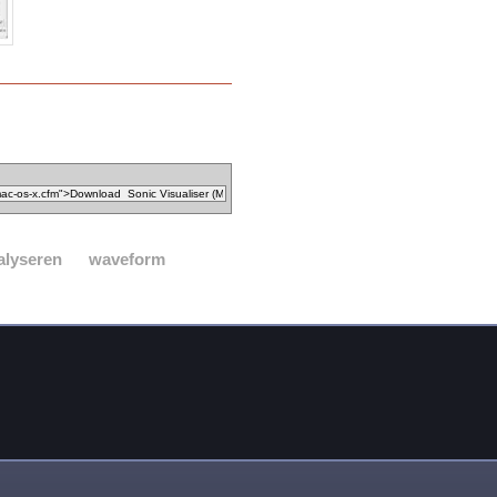
alyseren
waveform