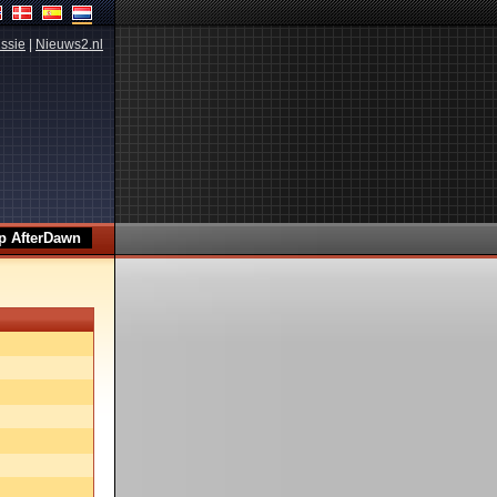
ssie
|
Nieuws2.nl