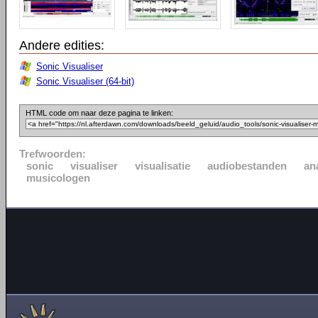
Andere edities:
Sonic Visualiser
Sonic Visualiser (64-bit)
HTML code om naar deze pagina te linken:
Trefwoorden:
sonic
visualiser
visualisatie
audiobestanden
an
musicologen