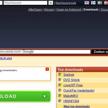
|
Wachtwoord kwijt
AfterDawn
|
Nieuws
|
Vraag en Antwoord
|
Downloads
|
Discu
OS X) v4.0
Top downloads
X
ie)
downloaden.
Spotnet
DVD Shrink
coverXP Free
QuickPar (nederlands)
NLOAD
MakeMKV
HWiNFO64
Meer top downloads