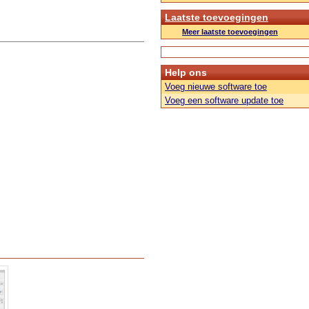
Laatste toevoegingen
Meer laatste toevoegingen
Help ons
Voeg nieuwe software toe
Voeg een software update toe