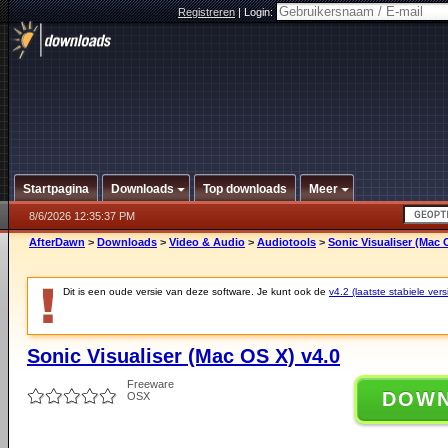
Registreren
|
Login:
Startpagina
Downloads
Top downloads
Meer
8/6/2026 12:35:37 PM
AfterDawn
>
Downloads
>
Video & Audio
>
Audiotools
>
Sonic Visualiser (Mac 
Dit is een oude versie van deze software. Je kunt ook de
v4.2 (laatste stabiele vers
Sonic Visualiser (Mac OS X) v4.0
Freeware
DOW
OSX