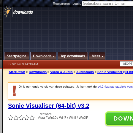
Registreren
|
Login:
Startpagina
Downloads
Top downloads
Meer
8/7/2026 9:14:30 AM
AfterDawn
>
Downloads
>
Video & Audio
>
Audiotools
>
Sonic Visualiser (64-bit
Dit is een oude versie van deze software. Je kunt ook de
v4.2 (laatste stabiele vers
Sonic Visualiser (64-bit) v3.2
Freeware
DOW
Vista / Win10 / Win7 / Win8 / WinXP