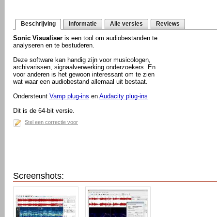
Beschrijving
Informatie
Alle versies
Reviews
Sonic Visualiser
is een tool om audiobestanden te
analyseren en te bestuderen.
Deze software kan handig zijn voor musicologen,
archivarissen, signaalverwerking onderzoekers. En
voor anderen is het gewoon interessant om te zien
wat waar een audiobestand allemaal uit bestaat.
Ondersteunt
Vamp plug-ins
en
Audacity plug-ins
Dit is de 64-bit versie.
Stel een correctie voor
Screenshots: