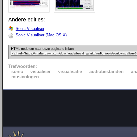
Andere edities:
Sonic Visualiser
Sonic Visualiser (Mac OS X)
HTML code om naar deze pagina te linken:
Trefwoorden:
sonic
visualiser
visualisatie
audiobestanden
an
musicologen