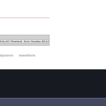
alyseren
waveform