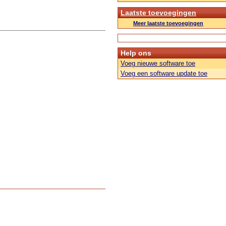
Laatste toevoegingen
Meer laatste toevoegingen
Help ons
Voeg nieuwe software toe
Voeg een software update toe