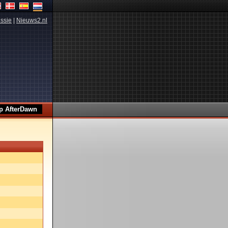
ssie
|
Nieuws2.nl