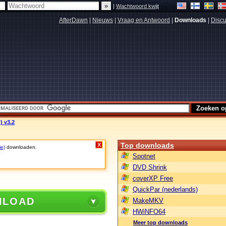
|
Wachtwoord kwijt
AfterDawn
|
Nieuws
|
Vraag en Antwoord
|
Downloads
|
Discu
) v3.2
Top downloads
X
ie)
downloaden.
Spotnet
DVD Shrink
coverXP Free
QuickPar (nederlands)
NLOAD
MakeMKV
HWiNFO64
Meer top downloads