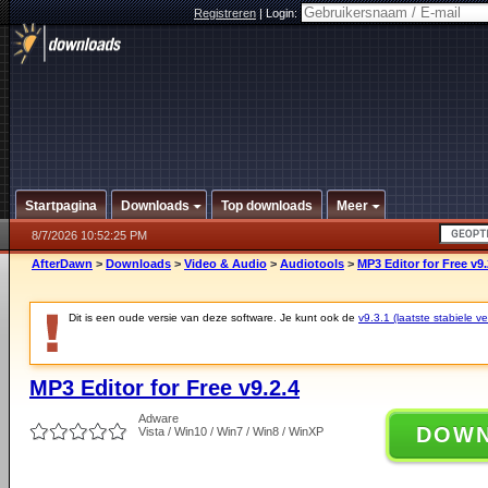
Registreren
|
Login:
Startpagina
Downloads
Top downloads
Meer
8/7/2026 10:52:25 PM
AfterDawn
>
Downloads
>
Video & Audio
>
Audiotools
>
MP3 Editor for Free v9.
Dit is een oude versie van deze software. Je kunt ook de
v9.3.1 (laatste stabiele ve
MP3 Editor for Free v9.2.4
Adware
DOW
Vista / Win10 / Win7 / Win8 / WinXP