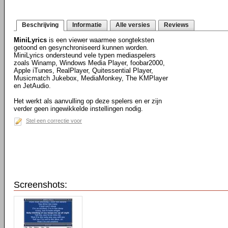
Beschrijving
Informatie
Alle versies
Reviews
MiniLyrics
is een viewer waarmee songteksten
getoond en gesynchroniseerd kunnen worden.
MiniLyrics ondersteund vele typen mediaspelers
zoals Winamp, Windows Media Player, foobar2000,
Apple iTunes, RealPlayer, Quitessential Player,
Musicmatch Jukebox, MediaMonkey, The KMPlayer
en JetAudio.
Het werkt als aanvulling op deze spelers en er zijn
verder geen ingewikkelde instellingen nodig.
Stel een correctie voor
Screenshots: