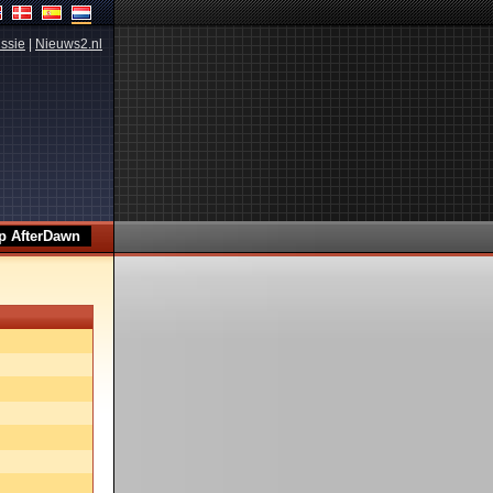
ssie
|
Nieuws2.nl