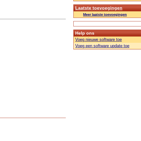
Laatste toevoegingen
Meer laatste toevoegingen
Help ons
Voeg nieuwe software toe
Voeg een software update toe