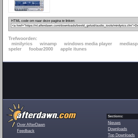
HTML code om naar deze pagina te linken:
Trefwoorden:
minilyrics
winamp
windows media player
mediasp
speler
foobar2000
apple itunes
Sections:
Nieuws
Over AfterDawn
Downloads
Feedback
Top Downloads