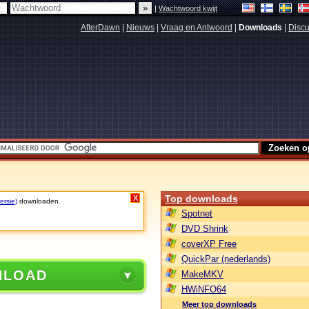
|
Wachtwoord kwijt
AfterDawn
|
Nieuws
|
Vraag en Antwoord
|
Downloads
|
Discu
Top downloads
X
ersie)
downloaden.
Spotnet
DVD Shrink
coverXP Free
QuickPar (nederlands)
NLOAD
MakeMKV
HWiNFO64
Meer top downloads