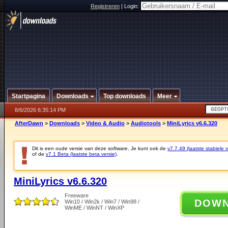
Registreren
|
Login:
Startpagina
Downloads
Top downloads
Meer
8/6/2026 6:35:14 PM
AfterDawn
>
Downloads
>
Video & Audio
>
Audiotools
>
MiniLyrics v6.6.320
Dit is een oude versie van deze software. Je kunt ook de
v7.7.49 (laatste stabiele v
of de
v7.1 Beta (laatste beta versie)
.
MiniLyrics v6.6.320
Freeware
DOW
Win10 / Win2k / Win7 / Win98 /
WinME / WinNT / WinXP