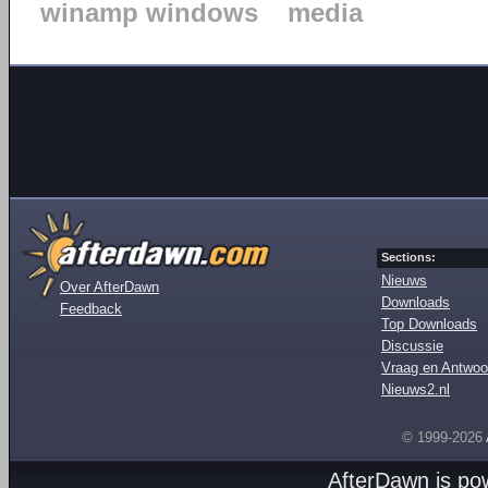
winamp windows
media
Sections:
Nieuws
Over AfterDawn
Downloads
Feedback
Top Downloads
Discussie
Vraag en Antwoo
Nieuws2.nl
© 1999-2026
AfterDawn is p