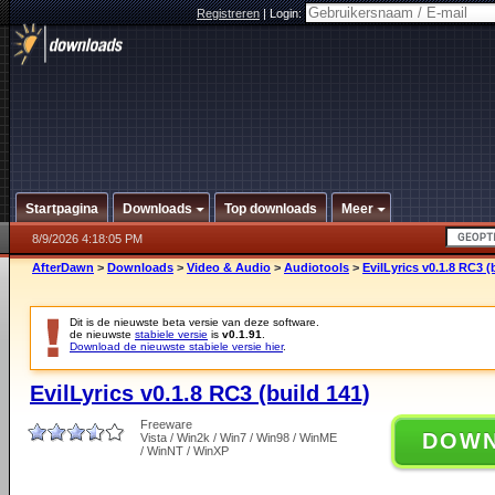
Registreren
|
Login:
Startpagina
Downloads
Top downloads
Meer
8/9/2026 4:18:05 PM
AfterDawn
>
Downloads
>
Video & Audio
>
Audiotools
>
EvilLyrics v0.1.8 RC3 (
Dit is de nieuwste beta versie van deze software.
de nieuwste
stabiele versie
is
v0.1.91
.
Download de nieuwste stabiele versie hier
.
EvilLyrics v0.1.8 RC3 (build 141)
Freeware
DOW
Vista / Win2k / Win7 / Win98 / WinME
/ WinNT / WinXP