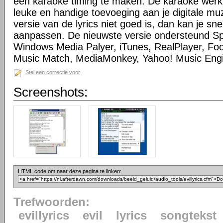
een karaoke timing te maken. De karaoke werkt
leuke en handige toevoeging aan je digitale muz
versie van de lyrics niet goed is, dan kan je sn
aanpassen. De nieuwste versie ondersteund Sp
Windows Media Palyer, iTunes, RealPlayer, Fo
Music Match, MediaMonkey, Yahoo! Music Engi
Stel een correctie voor
Screenshots:
HTML code om naar deze pagina te linken:
Trefwoorden:
evillyrics
evil
lyrics
songtekst