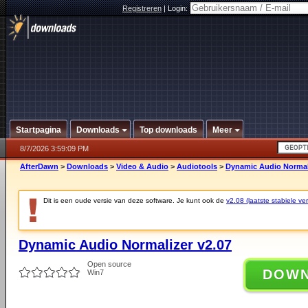
Registreren
|
Login:
Startpagina
Downloads
Top downloads
Meer
8/7/2026 3:59:09 PM
AfterDawn
>
Downloads
>
Video & Audio
>
Audiotools
>
Dynamic Audio Normali
Dit is een oude versie van deze software. Je kunt ook de
v2.08 (laatste stabiele ver
Dynamic Audio Normalizer v2.07
Open source
DOW
Win7