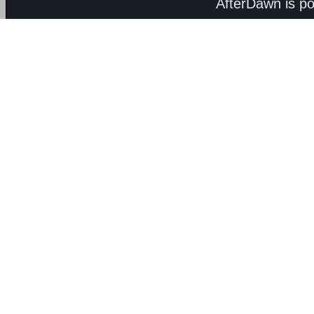
AfterDawn is p