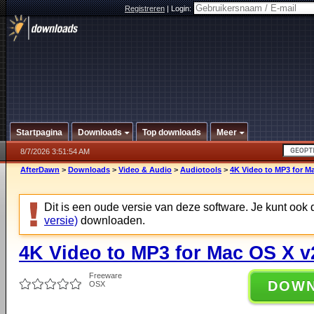
Registreren
|
Login:
Startpagina
Downloads
Top downloads
Meer
8/7/2026 3:51:54 AM
AfterDawn
>
Downloads
>
Video & Audio
>
Audiotools
>
4K Video to MP3 for Ma
Dit is een oude versie van deze software. Je kunt ook
versie)
downloaden.
4K Video to MP3 for Mac OS X v
Freeware
DOW
OSX